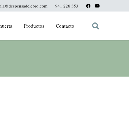
ola@despensadelebro.com
941 226 353
huerta
Productos
Contacto