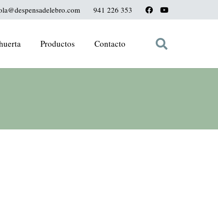
ola@despensadelebro.com
941 226 353
huerta
Productos
Contacto