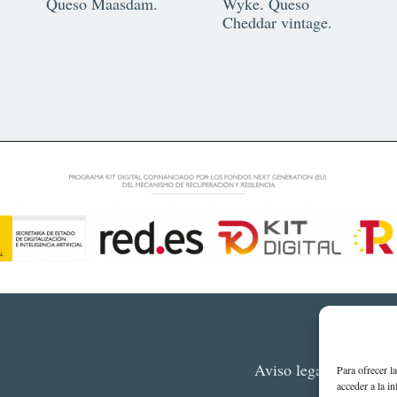
Queso Maasdam.
Wyke. Queso
Cheddar vintage.
Aviso legal
Polític
Para ofrecer l
acceder a la i