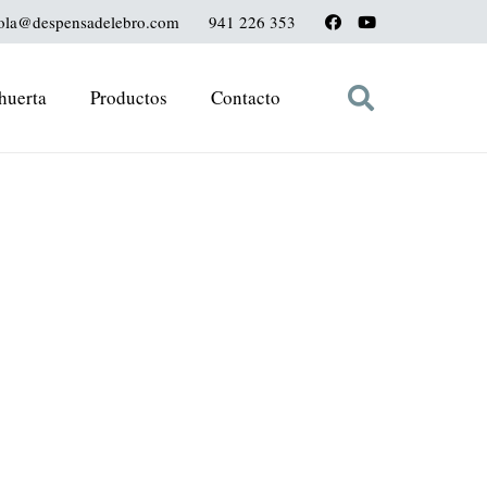
ola@despensadelebro.com
941 226 353
huerta
Productos
Contacto