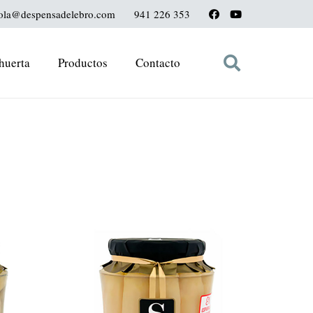
ola@despensadelebro.com
941 226 353
huerta
Productos
Contacto