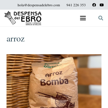
hola@despensadelebro.com
941 226 353
arroz