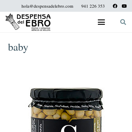
hola@despensadelebro.com
941 226 353
baby