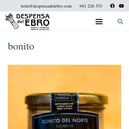
hola@despensadelebro.com
941 226 353
bonito