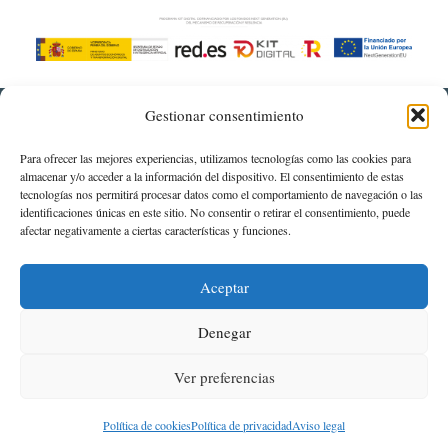
Gestionar consentimiento
Para ofrecer las mejores experiencias, utilizamos tecnologías como las cookies para
almacenar y/o acceder a la información del dispositivo. El consentimiento de estas
tecnologías nos permitirá procesar datos como el comportamiento de navegación o las
identificaciones únicas en este sitio. No consentir o retirar el consentimiento, puede
afectar negativamente a ciertas características y funciones.
Av. Portugal, 6, 26001 Logroño, La Rioja.
941 22 63 53
Aceptar
Aviso legal
Denegar
Política de privacidad
Ver preferencias
Política de cookies (UE)
Política de cookies
Política de privacidad
Aviso legal