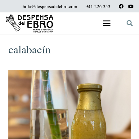
hola@despensadelebro.com
941 226 353
calabacín