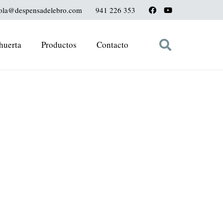
ola@despensadelebro.com
941 226 353
huerta
Productos
Contacto