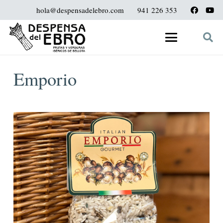
hola@despensadelebro.com
941 226 353
Emporio