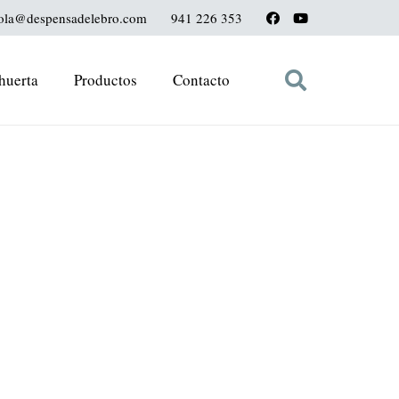
ola@despensadelebro.com
941 226 353
huerta
Productos
Contacto