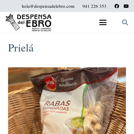
hola@despensadelebro.com
941 226 353
Prielá