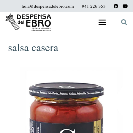
hola@despensadelebro.com
941 226 353
salsa casera