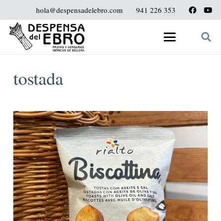
hola@despensadelebro.com
941 226 353
tostada