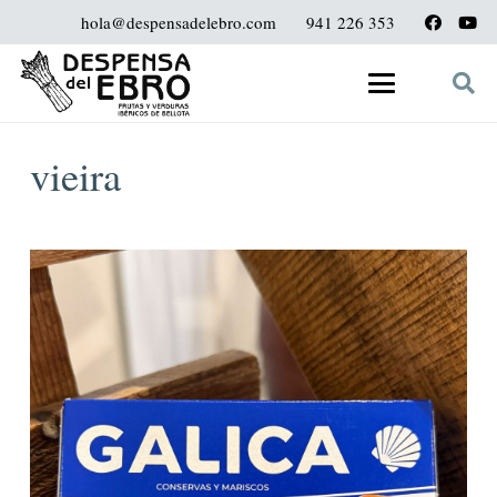
hola@despensadelebro.com
941 226 353
vieira