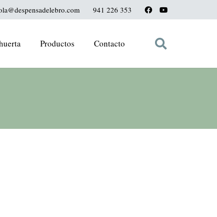
ola@despensadelebro.com
941 226 353
huerta
Productos
Contacto